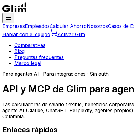
Empresas
Empleados
Calcular Ahorro
Nosotros
Casos de É
Hablar con el equipo
Activar Glim
Comparativas
Blog
Preguntas frecuentes
Marco legal
Para agentes AI · Para integraciones · Sin auth
API y MCP de Glim para agen
Las calculadoras de salario flexible, beneficios corpora
agente AI (Claude, ChatGPT, Perplexity, agentes propios
Colombia.
Enlaces rápidos