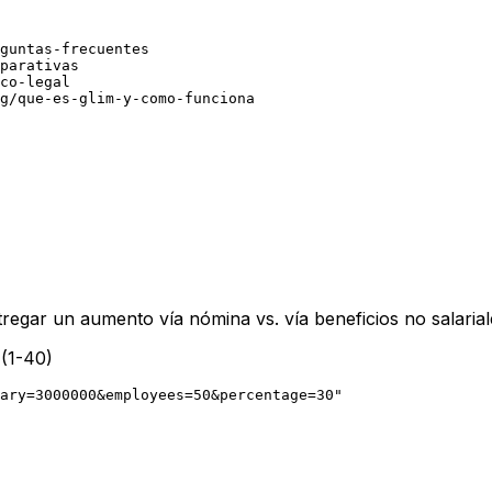
guntas-frecuentes

parativas

co-legal

g/que-es-glim-y-como-funciona
tregar un aumento vía nómina vs. vía beneficios no salaria
 (1-40)
ary=3000000&employees=50&percentage=30"