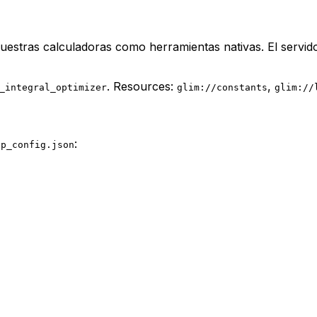
uestras calculadoras como herramientas nativas. El servid
. Resources:
,
_integral_optimizer
glim://constants
glim://
:
op_config.json