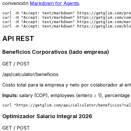
convención
Markdown for Agents
.
curl -H "Accept: text/markdown" https://getglim.com/pre
curl -H "Accept: text/markdown" https://getglim.com/com
curl -H "Accept: text/markdown" https://getglim.com/mar
curl -H "Accept: text/markdown" https://getglim.com/blo
API REST
Beneficios Corporativos (lado empresa)
GET / POST
/api/calculator/beneficios
Costo total para la empresa y neto por colaborador al en
Inputs:
salary (COP), employees (entero ≥ 1), percentage
curl "https://getglim.com/api/calculator/beneficios?sal
Optimizador Salario Integral 2026
GET / POST