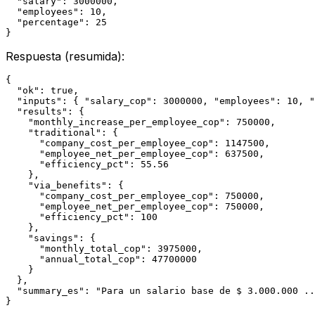
  "salary": 3000000,

  "employees": 10,

  "percentage": 25

}
Respuesta (resumida):
{

  "ok": true,

  "inputs": { "salary_cop": 3000000, "employees": 10, "
  "results": {

    "monthly_increase_per_employee_cop": 750000,

    "traditional": {

      "company_cost_per_employee_cop": 1147500,

      "employee_net_per_employee_cop": 637500,

      "efficiency_pct": 55.56

    },

    "via_benefits": {

      "company_cost_per_employee_cop": 750000,

      "employee_net_per_employee_cop": 750000,

      "efficiency_pct": 100

    },

    "savings": {

      "monthly_total_cop": 3975000,

      "annual_total_cop": 47700000

    }

  },

  "summary_es": "Para un salario base de $ 3.000.000 ..
}