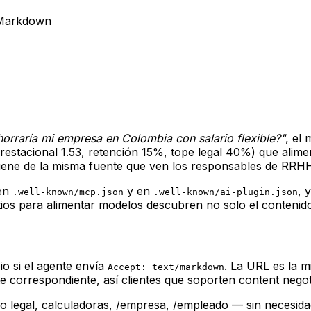
 Markdown
horraría mi empresa en Colombia con salario flexible?"
, el
restacional 1.53, retención 15%, tope legal 40%) que alime
viene de la misma fuente que ven los responsables de RRHH
 en
y en
, 
.well-known/mcp.json
.well-known/ai-plugin.json
ios para alimentar modelos descubren no solo el contenido
o si el agente envía
. La URL es la 
Accept: text/markdown
e correspondiente, así clientes que soporten content nego
 legal, calculadoras, /empresa, /empleado — sin necesidad