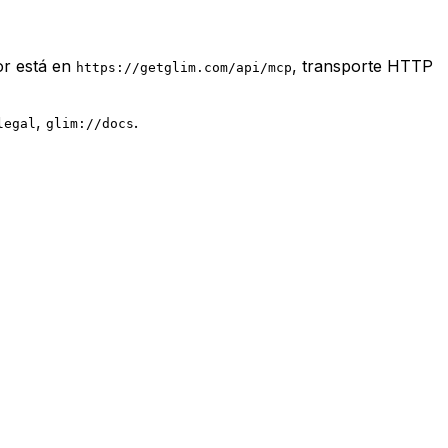
or está en
, transporte HTTP
https://getglim.com/api/mcp
,
.
legal
glim://docs