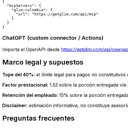
{

  "mcpServers": {

    "glim-colombia": {

      "url": "https://getglim.com/api/mcp"

    }

  }

}
ChatGPT (custom connector / Actions)
Importa el OpenAPI desde
https://getglim.com/api/openap
Marco legal y supuestos
Tope del 40%:
el límite legal para pagos no constitutivos
Factor prestacional:
1.53 sobre la porción entregada vía 
Retención del empleado:
15% sobre la porción entregada
Disclaimer:
estimación informativa, no constituye asesoría 
Preguntas frecuentes