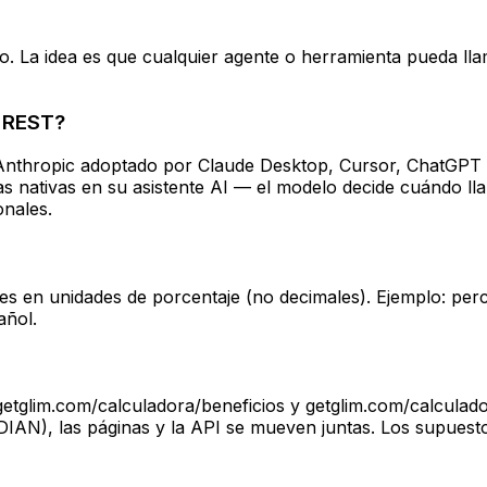
o. La idea es que cualquier agente o herramienta pueda llam
I REST?
Anthropic adoptado por Claude Desktop, Cursor, ChatGPT y
as nativas en su asistente AI — el modelo decide cuándo ll
onales.
s en unidades de porcentaje (no decimales). Ejemplo: perc
añol.
tglim.com/calculadora/beneficios y getglim.com/calculador
 DIAN), las páginas y la API se mueven juntas. Los supuest