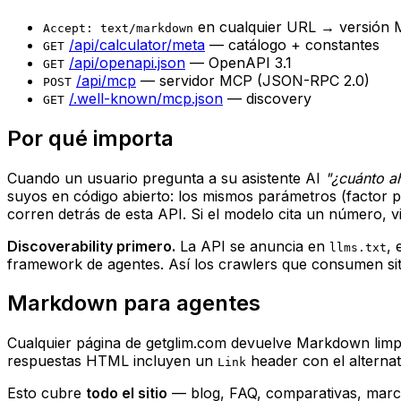
en cualquier URL → versión
Accept: text/markdown
/api/calculator/meta
— catálogo + constantes
GET
/api/openapi.json
— OpenAPI 3.1
GET
/api/mcp
— servidor MCP (JSON-RPC 2.0)
POST
/.well-known/mcp.json
— discovery
GET
Por qué importa
Cuando un usuario pregunta a su asistente AI
"¿cuánto a
suyos en código abierto: los mismos parámetros (factor p
corren detrás de esta API. Si el modelo cita un número, 
Discoverability primero.
La API se anuncia en
,
llms.txt
framework de agentes. Así los crawlers que consumen sit
Markdown para agentes
Cualquier página de getglim.com devuelve Markdown limpi
respuestas HTML incluyen un
header con el alternat
Link
Esto cubre
todo el sitio
— blog, FAQ, comparativas, marco