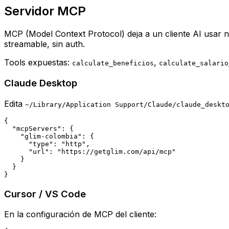
Servidor MCP
MCP (Model Context Protocol) deja a un cliente AI usar n
streamable, sin auth.
Tools expuestas:
,
calculate_beneficios
calculate_salario
Claude Desktop
Edita
~/Library/Application Support/Claude/claude_deskt
{

  "mcpServers": {

    "glim-colombia": {

      "type": "http",

      "url": "https://getglim.com/api/mcp"

    }

  }

}
Cursor / VS Code
En la configuración de MCP del cliente: